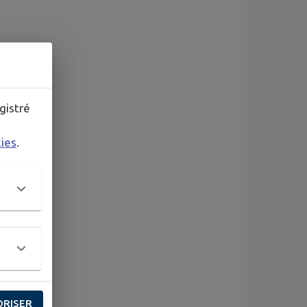
gistré
kies
.
ORISER